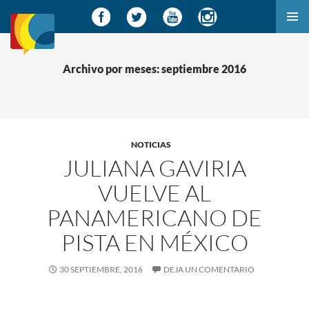
SALTAR
MENÚ
AL
PRINCI
CONTENIDO
Archivo por meses: septiembre 2016
NOTICIAS
JULIANA GAVIRIA
VUELVE AL
PANAMERICANO DE
PISTA EN MÉXICO
30 SEPTIEMBRE, 2016
DEJA UN COMENTARIO