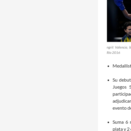
ngrit Valencia,
Río 2016
Medallis
Su debut
Juegos 
participa
adjudica
evento de
Suma 6 m
plata y 2