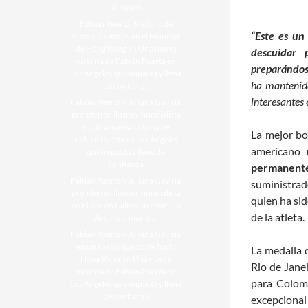
olímpico
Fabián Puerta, Medalla de
“Este es un
Plata y Subtítulo en el Mundial
de Hong Kong
en
Una nueva
descuidar 
victoria de Fabián Puerta en
preparándos
Los Ángeles que impacta y llena
ha mantenid
de confianza
interesantes 
Fabián Puerta y Juliana Gaviria
prenden su ilusión mundialista
en
Una nueva victoria de
La mejor bo
Fabián Puerta en Los Ángeles
americano
n
que impacta y llena de
confianza
permanente
Fabián Puerta y Juliana Gaviria
suministrad
prenden su ilusión mundialista
quien ha sid
en
El oro en Cali es un estímulo
de la atleta.
de cara al mundial
Fabián Puerta y Juliana Gaviria
en un sueño que parte hacia
La medalla 
Hong Kong
en
Una nueva
Rio de Janei
victoria de Fabián Puerta en
para Colomb
Los Ángeles que impacta y llena
de confianza
excepcional