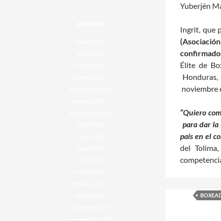
Yuberjén Ma
ARCHIVOS
Ingrit, que 
(Asociació
mayo 2017
confirmado
abril 2017
Élite de Bo
marzo 2017
Honduras, a
febrero 2017
noviembre 
noviembre 2016
octubre 2016
“Quiero comp
septiembre 2016
para dar la 
julio 2016
país en el c
junio 2016
del Tolima
mayo 2016
competencia 
abril 2016
marzo 2016
febrero 2016
enero 2016
BOXEA
diciembre 2015
noviembre 2015