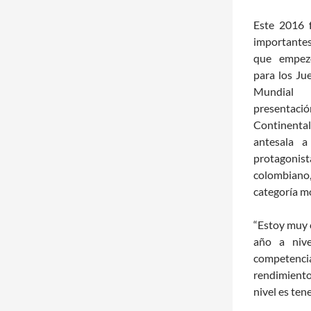
Este 2016 
importantes
que empezó 
para los Ju
Mundial
presentac
Continental 
antesala a
protagonis
colombiano,
categoría m
“Estoy muy 
año a nive
competencias
rendimiento
nivel es ten