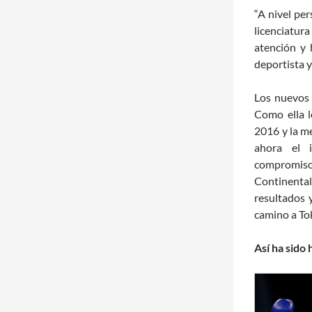
“A nivel pe
licenciatu
atención y
deportista y
Los nuevos 
Como ella l
2016 y la me
ahora el 
compromis
Continenta
resultados 
camino a To
Así ha sido