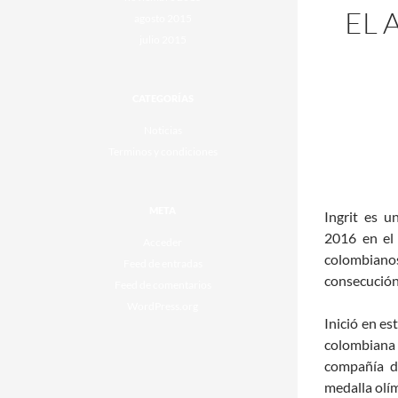
EL 
agosto 2015
julio 2015
CATEGORÍAS
Noticias
Terminos y condiciones
META
Ingrit es 
2016 en el
Acceder
colombiano
Feed de entradas
consecución
Feed de comentarios
WordPress.org
Inició en es
colombiana
compañía d
medalla olí