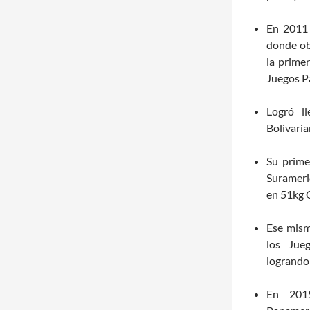
En 2011 
donde ob
la prime
Juegos P
Logró l
Bolivaria
Su prime
Surameri
en 51kg 
Ese mism
los Jue
logrando 
En 201