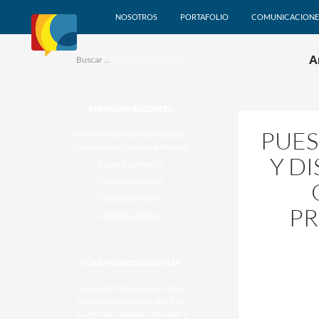
Agencia de comunicación,
NOSOTROS
PORTAFOLIO
COMUNICACIONE
marketing y producción de
eventos
Buscar:
A
ENTRADAS RECIENTES
PUES
Gran reencuentro de Jossimar
Calvo con las Copas del Mundo
Y D
Colombia Medios
Colombia Medios
Colombia Medios
PR
Colombia Medios
COMENTARIOS RECIENTES
Luis Javier Mosquera arranca
sus competencias de 2017
en
Quiero ser campeón mundial y