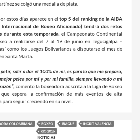
rtínez se colgó una medalla de plata.
por estos días aparece en el
top 5 del ranking de la AIBA
n Internacional de Boxeo Aficionado) tendrá dos retos
s durante esta temporada,
el Campeonato Continental
xeo a realizarse del 7 al 19 de junio en Tegucigalpa –
sí como los Juegos Bolivarianos a disputarse el mes de
en Santa Marta.
etir, salir a dar el 100% de mí, es para lo que me preparo,
mejor pelea por mí y por mi familia, siempre llevando a mi
orazón”,
comentó la boxeadora adscrita a la Liga de Boxeo
, que espera la confirmación de más eventos de alta
para seguir creciendo en su nivel.
DORA COLOMBIANA
BOXEO
IBAGUÉ
INGRIT VALENCIA
RIO 2016
NOTICIAS