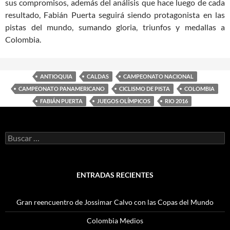
sus compromisos, además del análisis que hace luego de cada
resultado, Fabián Puerta seguirá siendo protagonista en las
pistas del mundo, sumando gloria, triunfos y medallas a
Colombia.
ANTIOQUIA
CALDAS
CAMPEONATO NACIONAL
CAMPEONATO PANAMERICANO
CICLISMO DE PISTA
COLOMBIA
FABIÁN PUERTA
JUEGOS OLÍMPICOS
RIO 2016
Buscar:
ENTRADAS RECIENTES
Gran reencuentro de Jossimar Calvo con las Copas del Mundo
Colombia Medios