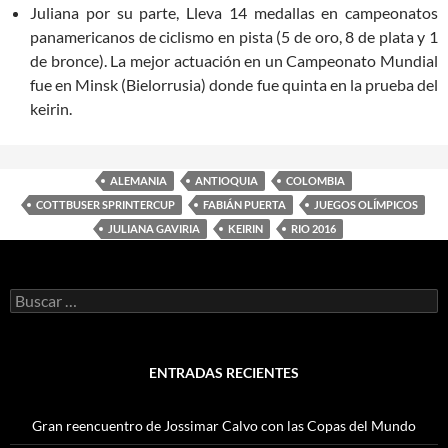
Juliana por su parte, Lleva 14 medallas en campeonatos
panamericanos de ciclismo en pista (5 de oro, 8 de plata y 1
de bronce). La mejor actuación en un Campeonato Mundial
fue en Minsk (Bielorrusia) donde fue quinta en la prueba del
keirin.
ALEMANIA
ANTIOQUIA
COLOMBIA
COTTBUSER SPRINTERCUP
FABIÁN PUERTA
JUEGOS OLÍMPICOS
JULIANA GAVIRIA
KEIRIN
RIO 2016
Buscar:
ENTRADAS RECIENTES
Gran reencuentro de Jossimar Calvo con las Copas del Mundo