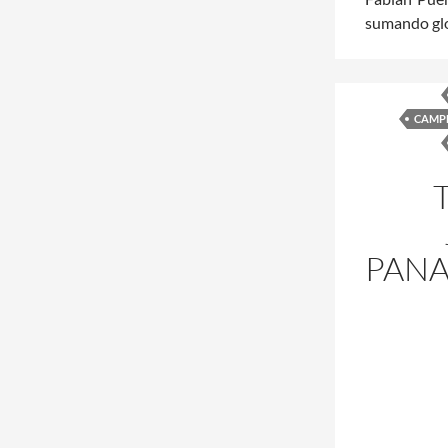
sumando glo
CAMP
PANA