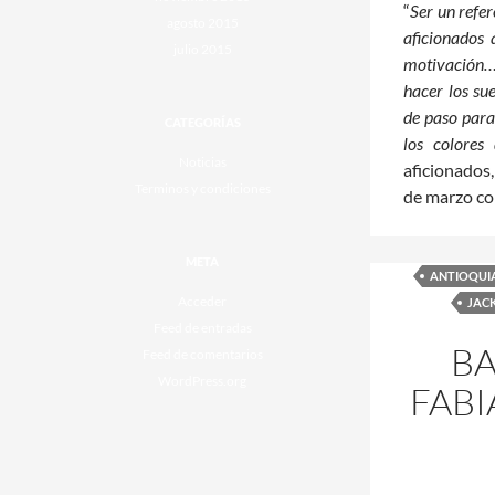
“
Ser un refer
agosto 2015
aficionados 
julio 2015
motivación…
hacer los su
de paso para
CATEGORÍAS
los colores 
Noticias
aficionados,
Terminos y condiciones
de marzo co
META
ANTIOQUI
Acceder
JAC
Feed de entradas
BA
Feed de comentarios
WordPress.org
FABI