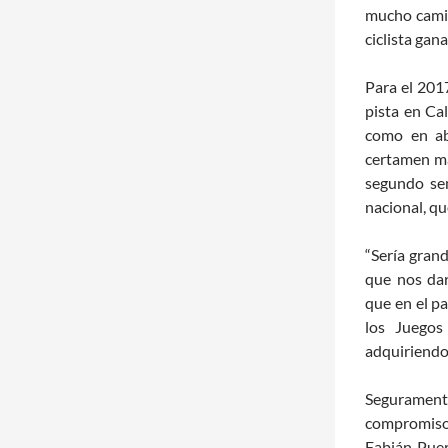
mucho camin
ciclista gan
Para el 201
pista en Ca
como en ab
certamen má
segundo se
nacional, q
“Sería grand
que nos dar
que en el p
los Juegos
adquiriendo
Segurament
compromisos
Fabián Puer