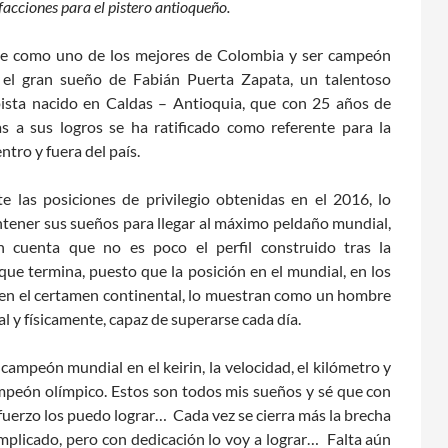
sfacciones para el pistero antioqueño.
se como uno de los mejores de Colombia y ser campeón
 el gran sueño de Fabián Puerta Zapata, un talentoso
 pista nacido en Caldas – Antioquia, que con 25 años de
as a sus logros se ha ratificado como referente para la
entro y fuera del país.
e las posiciones de privilegio obtenidas en el 2016, lo
ntener sus sueños para llegar al máximo peldaño mundial,
n cuenta que no es poco el perfil construido tras la
ue termina, puesto que la posición en el mundial, en los
 en el certamen continental, lo muestran como un hombre
l y físicamente, capaz de superarse cada día.
campeón mundial en el keirin, la velocidad, el kilómetro y
peón olímpico. Estos son todos mis sueños y sé que con
fuerzo los puedo lograr… Cada vez se cierra más la brecha
mplicado, pero con dedicación lo voy a lograr… Falta aún