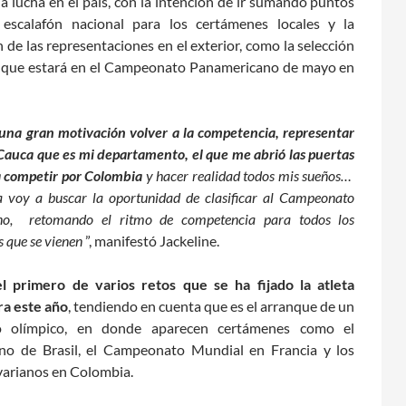
a lucha en el país, con la intención de ir sumando puntos
 escalafón nacional para los certámenes locales y la
de las representaciones en el exterior, como la selección
 que estará en el Campeonato Panamericano de mayo en
una gran motivación volver a la competencia, representar
 Cauca
que es mi departamento, el que me abrió las puertas
 a competir por Colombia
y hacer realidad todos mis sueños…
a voy a buscar la oportunidad de clasificar al Campeonato
no, retomando el ritmo de competencia para todos los
 que se vienen
”, manifestó Jackeline.
el primero de varios retos que se ha fijado la atleta
ra este año
, tendiendo en cuenta que es el arranque de un
o olímpico, en donde aparecen certámenes como el
no de Brasil, el Campeonato Mundial en Francia y los
varianos en Colombia.