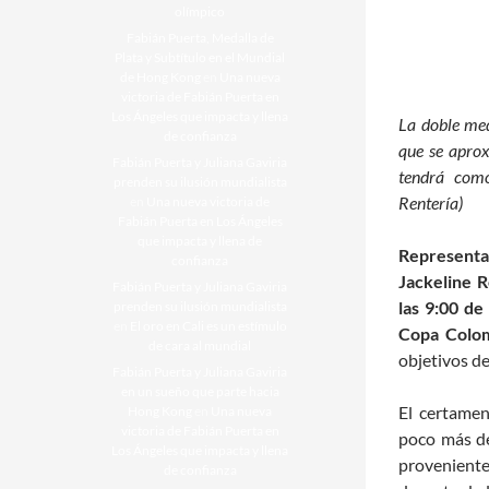
olímpico
Fabián Puerta, Medalla de
Plata y Subtítulo en el Mundial
de Hong Kong
en
Una nueva
victoria de Fabián Puerta en
Los Ángeles que impacta y llena
La doble med
de confianza
que se aprox
Fabián Puerta y Juliana Gaviria
tendrá como
prenden su ilusión mundialista
Rentería)
en
Una nueva victoria de
Fabián Puerta en Los Ángeles
que impacta y llena de
Representa
confianza
Jackeline R
Fabián Puerta y Juliana Gaviria
las 9:00 de
prenden su ilusión mundialista
en
El oro en Cali es un estímulo
Copa Colo
de cara al mundial
objetivos de
Fabián Puerta y Juliana Gaviria
en un sueño que parte hacia
El certamen
Hong Kong
en
Una nueva
victoria de Fabián Puerta en
poco más de
Los Ángeles que impacta y llena
provenient
de confianza