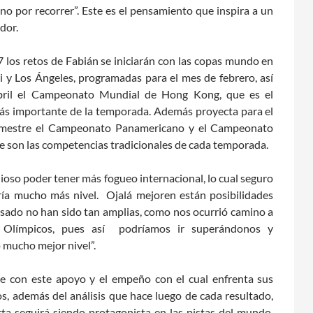
o por recorrer”. Este es el pensamiento que inspira a un
ador.
7 los retos de Fabián se iniciarán con las copas mundo en
li y Los Ángeles, programadas para el mes de febrero, así
ril el Campeonato Mundial de Hong Kong, que es el
s importante de la temporada. Además proyecta para el
mestre el Campeonato Panamericano y el Campeonato
ue son las competencias tradicionales de cada temporada.
ioso poder tener más fogueo internacional, lo cual seguro
ía mucho más nivel. Ojalá mejoren están posibilidades
asado no han sido tan amplias, como nos ocurrió camino a
 Olímpicos, pues así podríamos ir superándonos y
 mucho mejor nivel”.
e con este apoyo y el empeño con el cual enfrenta sus
, además del análisis que hace luego de cada resultado,
ta seguirá siendo protagonista en las pistas del mundo,