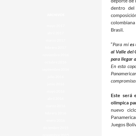
deporte de l
dentro del
composición 
ARCHIVOS
colombiana
mayo 2017
Brasil.
abril 2017
marzo 2017
“
Para mí
es 
febrero 2017
al Valle del
noviembre 2016
para llegar
octubre 2016
En esta cop
septiembre 2016
Panamerica
julio 2016
compromisos
junio 2016
mayo 2016
Este será 
abril 2016
olímpica pa
marzo 2016
nuevo cicl
febrero 2016
Panamerica
enero 2016
Juegos Boli
diciembre 2015
noviembre 2015