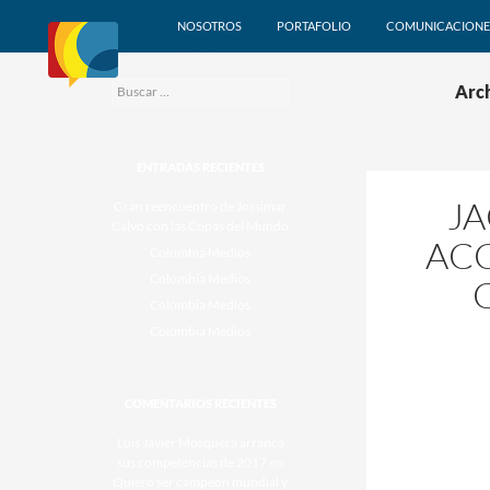
Agencia de comunicación,
NOSOTROS
PORTAFOLIO
COMUNICACIONE
marketing y producción de
eventos
Buscar:
Arch
ENTRADAS RECIENTES
JA
Gran reencuentro de Jossimar
Calvo con las Copas del Mundo
ACC
Colombia Medios
Colombia Medios
Colombia Medios
Colombia Medios
COMENTARIOS RECIENTES
Luis Javier Mosquera arranca
sus competencias de 2017
en
Quiero ser campeón mundial y